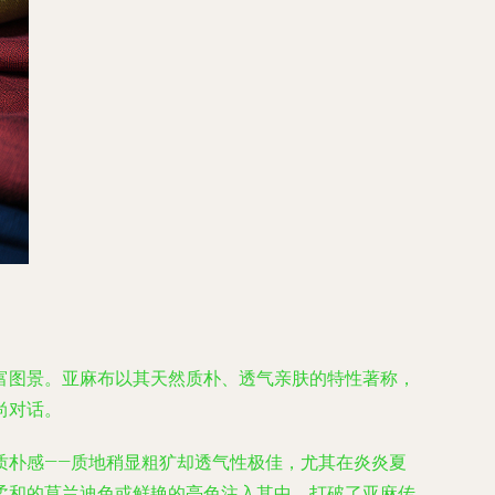
富图景。亚麻布以其天然质朴、透气亲肤的特性著称，
尚对话。
质朴感——质地稍显粗犷却透气性极佳，尤其在炎炎夏
柔和的莫兰迪色或鲜艳的亮色注入其中，打破了亚麻传