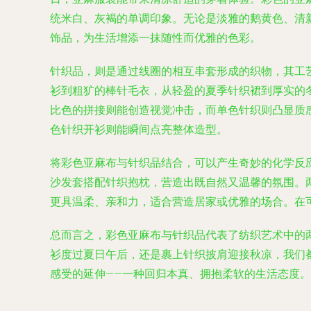
统米白、灰褐的单调印象。无论是淡雅的鹅黄色、清
饰品，为生活增添一抹随性而优雅的色彩。
针织品，则是通过线圈的相互串套形成的织物，其工
衫到粗犷的棒针毛衣，从轻盈的夏季针织裙到厚实的
比色的拼接则能创造视觉冲击，而单色针织则凸显质
色针织开衫则能瞬间点亮整体造型。
将彩色亚麻布与针织品结合，可以产生奇妙的化学反
沙发套搭配针织抱枕，营造出既自然又温馨的氛围。
更具温柔、亲和力，适合营造居家或优雅的场合。在
总而言之，彩色亚麻布与针织品代表了纺织艺术中的
衫度过夏日午后，还是裹上针织披肩迎接秋凉，我们
感受的延伸——一种回归本真、拥抱柔软的生活态度。