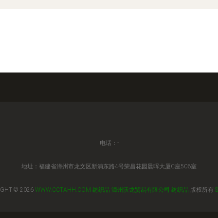
电话：-
地址：福建省漳州市龙文区新浦东路4号荣昌花园晨晖大厦C座506室
IGHT © 2026
WWW.CCTAHH.COM
纺织品
漳州沃龙贸易有限公司
纺织品
版权所有