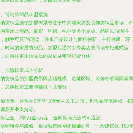
资成本以及市场前景，是做出决策的关键。
一、博纳纺织品加盟概览
博纳纺织品连锁加盟体系专注于中高端家纺及装饰纺织品市场，
品涵盖床上用品、窗帘、地毯、毛巾等多个品类。品牌以“品质生
活，触手可及”为理念，注重产品设计与面料创新，主打健康、环
保、时尚的家居纺织品。加盟店通常以专卖店或商场专柜形式运
营，面向注重生活品质的家庭及年轻消费群体。
二、加盟投资成本分析
博纳纺织品的加盟费用因店铺规模、选址区域、装修标准等因素
异，总体投资主要包括以下几部分：
. 加盟费：通常在5万至10万元人民币之间，包含品牌使用权、初
培训及开业支持等。
. 保证金：约3万至5万元，合同期满无违约可退还。
. 店铺租金与装修：根据城市级别和店铺面积（一般建议60-150