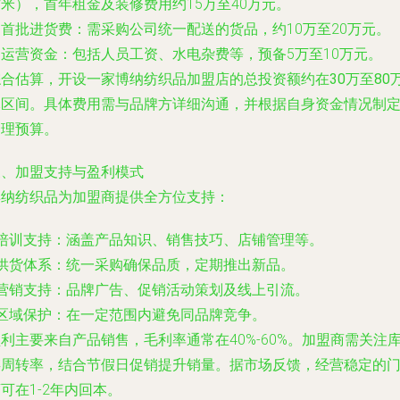
米），首年租金及装修费用约15万至40万元。
. 首批进货费：需采购公司统一配送的货品，约10万至20万元。
. 运营资金：包括人员工资、水电杂费等，预备5万至10万元。
综合估算，开设一家博纳纺织品加盟店的总投资额约在
30万至80
元
区间。具体费用需与品牌方详细沟通，并根据自身资金情况制
合理预算。
三、加盟支持与盈利模式
博纳纺织品为加盟商提供全方位支持：
- 培训支持：涵盖产品知识、销售技巧、店铺管理等。
 供货体系：统一采购确保品质，定期推出新品。
- 营销支持：品牌广告、促销活动策划及线上引流。
 区域保护：在一定范围内避免同品牌竞争。
利主要来自产品销售，毛利率通常在40%-60%。加盟商需关注
存周转率，结合节假日促销提升销量。据市场反馈，经营稳定的
可在1-2年内回本。