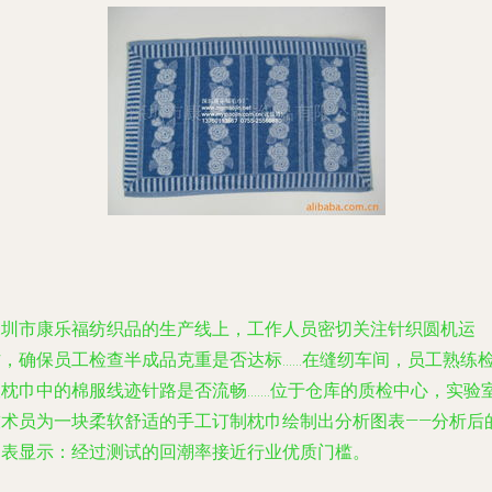
深圳市康乐福纺织品的生产线上，工作人员密切关注针织圆机运
，确保员工检查半成品克重是否达标......在缝纫车间，员工熟练
枕巾中的棉服线迹针路是否流畅.......位于仓库的质检中心，实验
技术员为一块柔软舒适的手工订制枕巾绘制出分析图表――分析后
图表显示：经过测试的回潮率接近行业优质门槛。