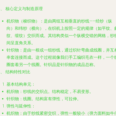
、 核心定义与制造原理
机织物（梭织物）
：是由两组互相垂直的纱线——经纱（纵
向）和纬纱（横向），在织机上按照一定的规律（如平纹、
纹、缎纹）
交织
而成。其结构类似一个纵横交错的网格，纱
间呈直角关系。
针织物
：是由一根或一组纱线，通过织针弯曲成
线圈
，并互
串套
连接而成。这个过程就像我们手工编织毛衣一样，一个
圈套着另一个线圈。针织品是针织物的成品总称。
、 结构特性对比
基本结构单元
：
机织物：
纱线的交织点
。结构稳定，不易变形。
针织物：
线圈
。结构富有弹性，可拉伸。
弹性与延伸性
：
机织物：由于纱线紧密交织，弹性一般较小（弹力面料如牛