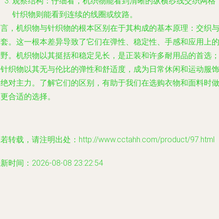
观察结构
：仔细看，机织物能看到清晰的纵横纱线交织网格
针织物则能看到连续的线圈或纹路。
而言
，机织物与针织物的根本区别在于其构成的基本原理：
交织
串套
。这一根本差异导致了它们在弹性、稳定性、手感和应用上
分野。机织物以其挺括和稳定见长，是正装和许多耐用品的首选
而针织物以其无与伦比的弹性和舒适度，成为日常休闲和运动服
的绝对主力。了解它们的区别，有助于我们在选购衣物和面料时
出更合适的选择。
若转载，请注明出处：http://www.cctahh.com/product/97.html
新时间：2026-08-08 23:22:54