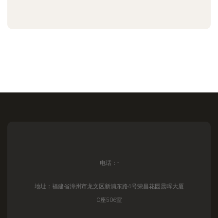
电话：-
地址：福建省漳州市龙文区新浦东路4号荣昌花园晨晖大厦
C座506室