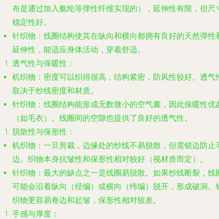
布是通过加入氨纶等弹性纤维实现的），延伸性有限，但尺
稳定性好。
针织物：线圈结构使其在纵向和横向都拥有良好的
天然弹性
延伸性
，能适应身体活动，穿着舒适。
透气性与保暖性
：
机织物：密度可以织得很高，结构紧密，防风性较好。透气
取决于纱线密度和材质。
针织物：线圈结构能形成无数微小的空气囊，因此
保暖性
优
（如毛衣）。线圈间的空隙也提供了良好的透气性。
脱散性与保形性
：
机织物：一旦剪裁，边缘处的纱线不易脱散，但需锁边防止
边。织物本身抗皱性和保形性相对较好（视材质而定）。
针织物：最大的缺点之一是
线圈易脱散
。如果纱线断裂，线
可能会沿着纵向（经编）或横向（纬编）脱开，形成破洞。
织物更容易卷边和起皱，保形性相对较差。
手感与厚度
：