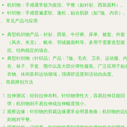
机织物：手感通常较为挺括、平整（如衬衫、西装面料）。
针织物：手感普遍
柔软、蓬松
，贴合肌肤（如T恤、内衣）
、 常见产品与应用
典型机织物产品
：衬衫、西装、牛仔裤、床单、被套、外套
（风衣、夹克）、帆布、羽绒服面料等。多用于需要造型挺
括、结构稳定的场合。
典型针织物（针织品）产品
：T恤、毛衣、卫衣、运动服、
衣、袜子、手套、围巾以及大部分弹性服装。广泛应用于贴
衣物、休闲装和运动领域，强调舒适度和活动自由度。
、 简易辨别方法
拉伸测试
：轻轻拉伸布料。针织物弹性大，容易拉伸且能回
弹；机织物则不易拉伸或拉伸幅度很小。
观察边缘
：针织物的剪裁边缘通常会明显
卷曲
；机织物的边
则相对平整。