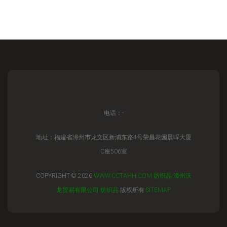
电话：-
地址：福建省漳州市龙文区新浦东路4号荣昌花园晨晖大厦
C座506室
COPYRIGHT © 2026
WWW.CCTAHH.COM
纺织品
漳州沃
龙贸易有限公司
纺织品
版权所有
SITEMAP