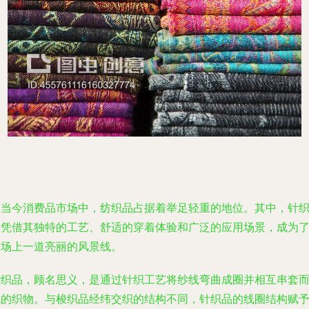
在当今消费品市场中，纺织品占据着举足轻重的地位。其中，针
品凭借其独特的工艺、舒适的穿着体验和广泛的应用场景，成为
市场上一道亮丽的风景线。
针织品，顾名思义，是通过针织工艺将纱线弯曲成圈并相互串套
成的织物。与梭织品经纬交织的结构不同，针织品的线圈结构赋