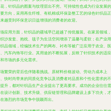
印花，针织品的图案与纹理层出不穷。可持续性也成为行业发展
重要方向，采用再生纤维、有机棉或环保染整工艺的绿色针织品
越来越受到环保意识日益增强的消费者的欢迎。
市场应用方面，针织品的疆域早已超越了传统服装。在家居领域
针织沙发套、抱枕、毯子为生活空间增添了温馨与柔软；在产业
纺织品领域，经编技术生产的网布、衬布等被广泛应用于农业、
疗、汽车内饰等行业。其用途的不断拓展，反映了针织技术的适
性和市场的多元化需求。
市场繁荣的背后也伴随着挑战。原材料价格波动、劳动力成本上
升、快时尚带来的同质化竞争以及消费者对品质和个性化需求的
断提升，都对针织品生产企业提出了更高要求。成功的企业往往
要在设计创新、技术升级、供应链管理和品牌建设上多下功夫，
能在激烈的市场竞争中脱颖而出。