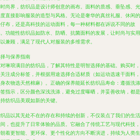
在时尚界，纺织品是设计师创意的画布。面料的质感、垂坠感、
泽度直接影响服装的造型与风格。无论是奢华的真丝礼服、休闲
牛仔布，还是高科技的运动面料，每一种材料都在诉说不同的故
事。功能性纺织品如防水、防晒、抗菌面料的发展，让时尚与实
得以兼顾，满足了现代人对服装的多维需求。
选择与保养指南
面对琳琅满目的纺织品，了解其特性是明智选择的基础。购买时
可关注成分标签，并根据用途选择合适材质（如运动选速干面料
贴身衣物选天然棉麻）。正确的保养能延长纺织品寿命：遵循洗
标签指示，区分颜色深浅洗涤，避免过度曝晒，并妥善收纳，都
保持纺织品美观如新的关键。
纺织品以其无处不在的存在和持续的创新，不仅装点了我们的生
空间，也提升了日常体验的品质。它融合了传统工艺与现代科技
正朝着更智能、更环保、更个性化的方向不断演进，持续为人类