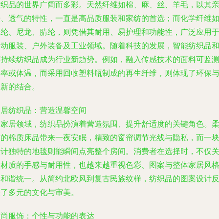
纺织品的世界广阔而多彩。天然纤维如棉、麻、丝、羊毛，以其
肤、透气的特性，一直是高品质服装和家纺的首选；而化学纤维
涤纶、尼龙、腈纶，则凭借其耐用、易护理和功能性，广泛应用
运动服装、户外装备及工业领域。随着科技的发展，智能纺织品
可持续纺织品成为行业新趋势。例如，融入传感技术的面料可监
心率或体温，而采用回收塑料瓶制成的再生纤维，则体现了环保
创新的结合。
家居纺织品：营造温馨空间
在家居领域，纺织品扮演着营造氛围、提升舒适度的关键角色。
软的棉质床品带来一夜安眠，精致的窗帘调节光线与隐私，而一
设计独特的地毯则能瞬间点亮整个房间。消费者在选择时，不仅
注材质的手感与耐用性，也越来越重视色彩、图案与整体家居风
的和谐统一。从简约北欧风到复古民族纹样，纺织品的图案设计
映了多元的文化与审美。
时尚服饰：个性与功能的表达