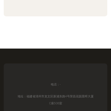
电话：-
地址：福建省漳州市龙文区新浦东路4号荣昌花园晨晖大厦
C座506室