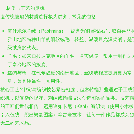
、 材质与工艺的灵魂
印度传统披肩的材质选择极为讲究，常见的包括：
克什米尔羊绒（Pashmina）
：被誉为“纤维钻石”，取自喜马
雅山地区特种山羊的细软绒毛，轻盈、温暖且光泽柔润，是
级披肩的代表。
羊毛
：如来自拉达克地区的羊毛，厚实保暖，常用于制作适
于寒冷地区的披肩。
丝绸与棉
：在气候温暖的南部地区，丝绸或棉质披肩更为常
见，兼具装饰性与实用性。
其核心工艺“针织”与编织技艺紧密相连，但常特指那些通过手工或
易织机，以复杂的提花、刺绣或钩编技法创造图案的品类。技艺
的工匠们世代相传，运用诸如卡尼（Kani）编织法（使用小木
个引入色线，织出繁复图案）等古老技术，让每一件作品都成为
一无二的艺术品。