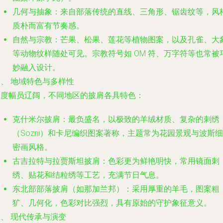
几何与抽象
：来自部落传统的直线、三角形、锯齿纹等，风
质朴而富有节奏感。
自然与宗教
：芒果、松果、莲花等植物图案，以及孔雀、大
等动物纹样随处可见。宗教符号如 OM 符、万字符等也常被
妙融入设计。
、 地域特色与多样性
印度幅员辽阔，不同地区的披肩各具特色：
克什米尔披肩
：最负盛名，以极致的羊绒材质、复杂的刺绣
（Sozni）和卡尼编织图案著称，主题常为花园景观与波斯细
密画风格。
古吉拉特与拉贾斯坦披肩
：色彩更为鲜艳明快，常用镜面刺
绣、贴花和结粒绣等工艺，充满节日气息。
东北部部落披肩
（如那加兰邦）：采用厚重的羊毛，图案粗
犷、几何化，色彩对比强烈，具有原始的守护象征意义。
、 现代传承与演变