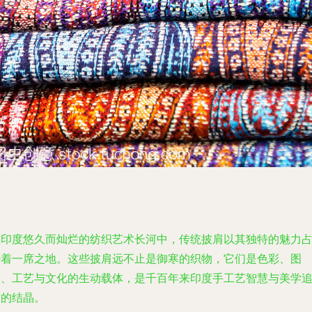
在印度悠久而灿烂的纺织艺术长河中，传统披肩以其独特的魅力
据着一席之地。这些披肩远不止是御寒的织物，它们是色彩、图
案、工艺与文化的生动载体，是千百年来印度手工艺智慧与美学
求的结晶。