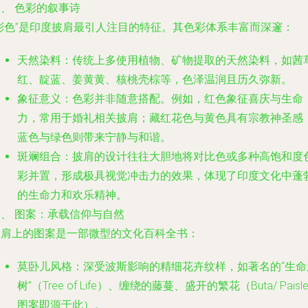
、 色彩的叙事诗
“彩色”是印度披肩最引人注目的特征。其色彩体系丰富而深邃：
天然染料
：传统上多使用植物、矿物提取的天然染料，如茜
红、靛蓝、姜黄黄、核桃壳棕等，色泽温润且历久弥新。
象征意义
：色彩并非随意搭配。例如，红色象征喜庆与生命
力，常用于婚礼相关披肩；藏红花色与黄色具有宗教神圣感
蓝色与绿色则带来宁静与和谐。
斑斓组合
：披肩的设计往往大胆地将对比色或多种高饱和度
彩并置，形成极具视觉冲击力的效果，体现了印度文化中蓬
的生命力和欢乐精神。
三、 图案：承载信仰与自然
披肩上的图案是一部微型的文化百科全书：
莫卧儿风格
：深受波斯影响的精细花卉纹样，如著名的“生命
树”（Tree of Life）、缠绕的藤蔓、盛开的繁花（Buta/ Paisle
图案即源于此）。