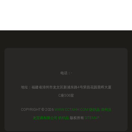
电话：-
地址：福建省漳州市龙文区新浦东路4号荣昌花园晨晖大厦
C座506室
COPYRIGHT © 2026
WWW.CCTAHH.COM
纺织品
漳州沃
龙贸易有限公司
纺织品
版权所有
SITEMAP